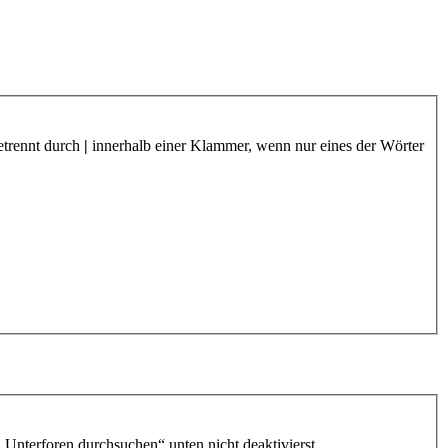
etrennt durch
|
innerhalb einer Klammer, wenn nur eines der Wörter
„Unterforen durchsuchen“ unten nicht deaktivierst.