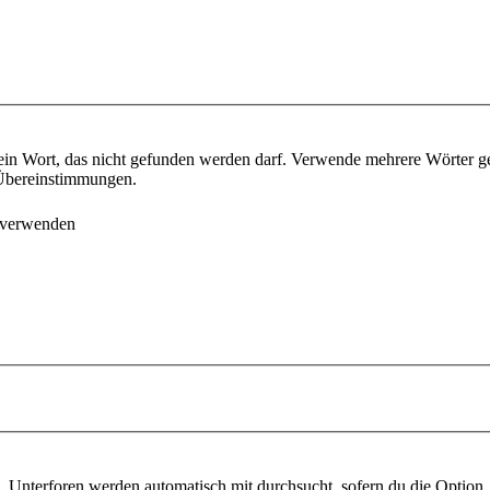
ein Wort, das nicht gefunden werden darf. Verwende mehrere Wörter g
e Übereinstimmungen.
 verwenden
 Unterforen werden automatisch mit durchsucht, sofern du die Option 