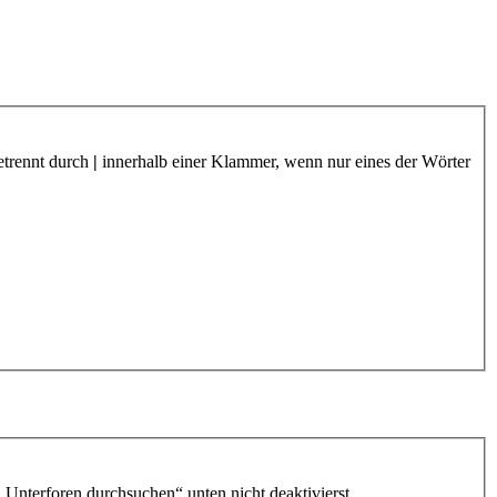
etrennt durch
|
innerhalb einer Klammer, wenn nur eines der Wörter
„Unterforen durchsuchen“ unten nicht deaktivierst.