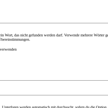
ein Wort, das nicht gefunden werden darf. Verwende mehrere Wörter g
e Übereinstimmungen.
 verwenden
 Unterforen werden automatisch mit durchsucht, sofern du die Option 