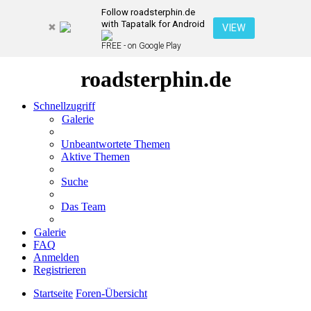
Follow roadsterphin.de
with Tapatalk for Android
VIEW
FREE - on Google Play
roadsterphin.de
Schnellzugriff
Galerie
Unbeantwortete Themen
Aktive Themen
Suche
Das Team
Galerie
FAQ
Anmelden
Registrieren
Startseite
Foren-Übersicht
Suche