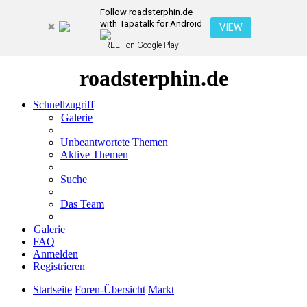
Follow roadsterphin.de
with Tapatalk for Android
VIEW
FREE - on Google Play
roadsterphin.de
Schnellzugriff
Galerie
Unbeantwortete Themen
Aktive Themen
Suche
Das Team
Galerie
FAQ
Anmelden
Registrieren
Startseite
Foren-Übersicht
Markt
Suche